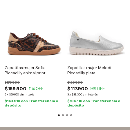
Zapatillas mujer Sofia
Zapatillas mujer Melodi
Piccadilly animal print
Piccadilly plata
$179.900
$129.900
$159.900
$117.900
11
% OFF
9
% OFF
6
x
$26.650
sin interés
3
x
$39.300
sin interés
$143.910
con
Transferencia o
$106.110
con
Transferencia o
depósito
depósito