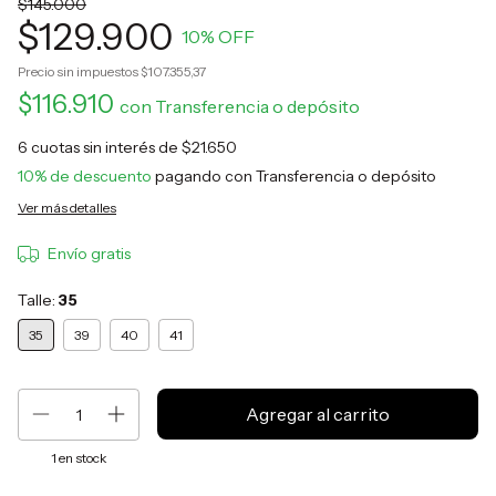
$145.000
$129.900
10
% OFF
Precio sin impuestos
$107.355,37
$116.910
con
Transferencia o depósito
6
cuotas sin interés de
$21.650
10% de descuento
pagando con Transferencia o depósito
Ver más detalles
Envío gratis
Talle:
35
35
39
40
41
1
en stock