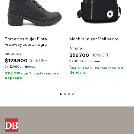
Borcegos mujer Flora
Mochila mujer Meli negro
Freeway cuero negro
$99.500
$199.900
$59.700
40
% OFF
$129.900
35
% OFF
3
x
$19.900
sin interés
6
x
$21.650
sin interés
$53.730
con
Transferencia o
depósito
$116.910
con
Transferencia o
depósito