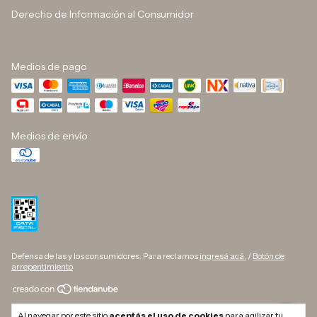
Derecho de Información al Consumidor
Medios de pago
Medios de envío
Defensa de las y los consumidores. Para reclamos
ingresá acá.
/
Botón de
arrepentimiento
Copyright DINO BUTELLI - 33709627169 - 2026. Todos los derechos
Al navegar por este sitio
aceptás el uso de cookies
para agilizar tu
reservados.