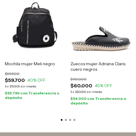
Mochila mujer Meli negro
Zuecos mujer Adriana Claris
cuero negros
$99.500
$110.000
$59.700
40
% OFF
$60.000
45
% OFF
3
x
$19.900
sin interés
3
x
$20.000
sin interés
$53.730
con
Transferencia o
depósito
$54.000
con
Transferencia o
depósito