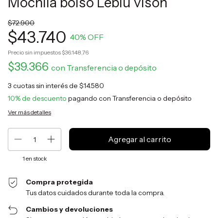
Mochila bolso Leblu visón
$72.900
$43.740
40
% OFF
Precio sin impuestos
$36.148,76
$39.366
con
Transferencia o depósito
3
cuotas sin interés de
$14.580
10% de descuento
pagando con Transferencia o depósito
Ver más detalles
1
en stock
Compra protegida
Tus datos cuidados durante toda la compra.
Cambios y devoluciones