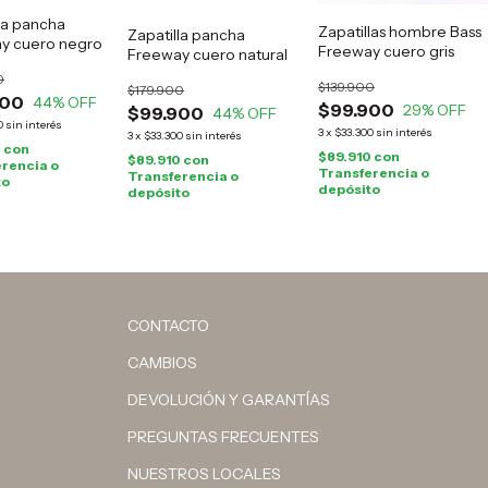
la pancha
Zapatillas hombre Bass
Zapatilla pancha
y cuero negro
Freeway cuero gris
Freeway cuero natural
0
$139.900
$179.900
900
44
% OFF
$99.900
29
% OFF
$99.900
44
% OFF
0
sin interés
3
x
$33.300
sin interés
3
x
$33.300
sin interés
0
con
$89.910
con
$89.910
con
rencia o
Transferencia o
Transferencia o
to
depósito
depósito
CONTACTO
CAMBIOS
DEVOLUCIÓN Y GARANTÍAS
PREGUNTAS FRECUENTES
NUESTROS LOCALES