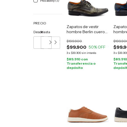
Piccadilly (1)
PRECIO
Zapatos de vestir
Zapatos
hombre Berlin cuero
hombre
Desde
Hasta
gris
azul
$199.900
$199.90
$99.900
$99.
50
% OFF
3
x
$33.300
sin interés
3
x
$33.30
$89.910
con
$89.91
Transferencia o
Transfe
depósito
depósi