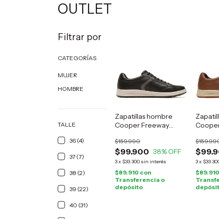
OUTLET
Filtrar por
CATEGORÍAS
MUJER
HOMBRE
Zapatillas hombre
Zapati
TALLE
Cooper Freeway
Cooper
cuero negro
cuero 
36 (4)
$159.990
$159.99
$99.900
$99.
38
% OFF
37 (7)
3
x
$33.300
sin interés
3
x
$33.30
$89.910
con
$89.91
38 (2)
Transferencia o
Transfe
depósito
depósi
39 (22)
40 (31)