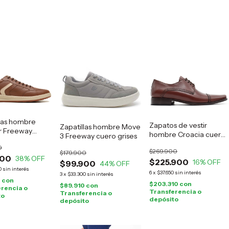
llas hombre
Zapatos de vestir
Zapatillas hombre Move
 Freeway
hombre Croacia cuero
3 Freeway cuero grises
marrón
suela
0
$269.900
$179.900
900
38
% OFF
$225.900
16
% OFF
$99.900
44
% OFF
0
sin interés
6
x
$37.650
sin interés
3
x
$33.300
sin interés
0
con
$203.310
con
$89.910
con
rencia o
Transferencia o
Transferencia o
to
depósito
depósito