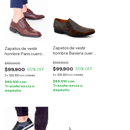
Zapatos de vestir
Zapatos de vestir
hombre Baviera cuero
hombre Paris cuero
marrón
marrón
$199.900
$199.900
$99.900
50
% OFF
$99.900
50
% OFF
3
x
$33.300
sin interés
3
x
$33.300
sin interés
$89.910
con
$89.910
con
Transferencia o
Transferencia o
depósito
depósito