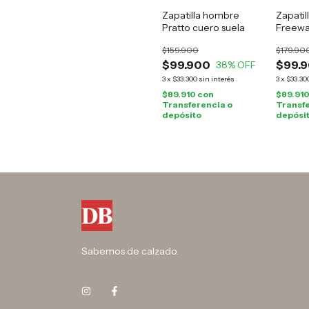
Zapatilla hombre
Zapatil
Pratto cuero suela
Freewa
$159.900
$179.90
$99.900
$99.
38
% OFF
3
x
$33.300
sin interés
3
x
$33.30
$89.910
con
$89.91
Transferencia o
Transfe
depósito
depósi
Sabemos de calzado.