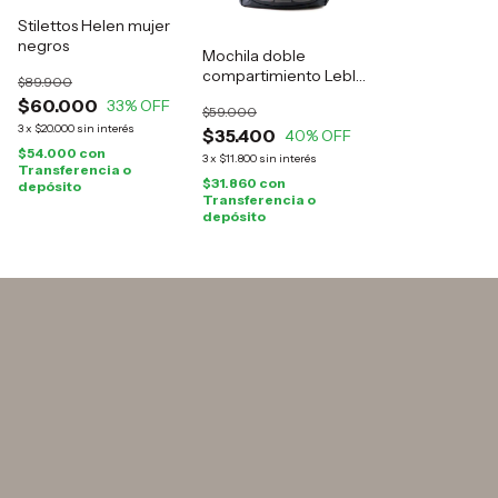
Stilettos Helen mujer
negros
Mochila doble
compartimiento Leblu
$89.900
negra
$60.000
33
% OFF
$59.000
3
x
$20.000
sin interés
$35.400
40
% OFF
$54.000
con
3
x
$11.800
sin interés
Transferencia o
$31.860
con
depósito
Transferencia o
depósito