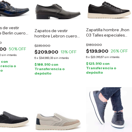
 de vestir
Zapatilla hombre Jhon
Zapatos de vestir
 Berlin cuero
03 Talles especiales
hombre Lebron cuero
negro
negro
0
$189.900
$239.900
900
50
% OFF
$139.900
26
% OFF
$209.900
13
% OFF
0
sin interés
6
x
$23.316,67
sin interés
6
x
$34.983,33
sin interés
0
con
$125.910
con
$188.910
con
rencia o
Transferencia o
Transferencia o
to
depósito
depósito