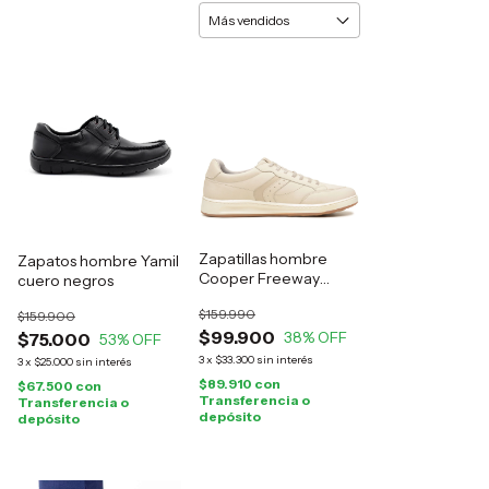
Zapatillas hombre
Zapatos hombre Yamil
Cooper Freeway
cuero negros
cuero natural
$159.990
$159.900
$99.900
38
% OFF
$75.000
53
% OFF
3
x
$33.300
sin interés
3
x
$25.000
sin interés
$89.910
con
$67.500
con
Transferencia o
Transferencia o
depósito
depósito