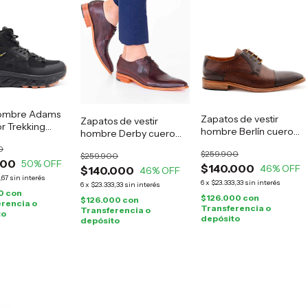
ombre Adams
Zapatos de vestir
Zapatos de vestir
r Trekking
hombre Berlín cuero
hombre Derby cuero
marrón
guinda
0
$259.900
$259.900
000
50
% OFF
$140.000
46
% OFF
$140.000
46
% OFF
,67
sin interés
6
x
$23.333,33
sin interés
6
x
$23.333,33
sin interés
0
con
$126.000
con
$126.000
con
rencia o
Transferencia o
Transferencia o
to
depósito
depósito