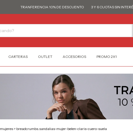
TRANFERENCIA 10% DE DESCUENTO
3 Y 6 CUOTAS SIN INTERÉS
CARTERAS
OUTLET
ACCESORIOS
PROMO 2X1
-mujeres
>
breadcrumbs.sandalias-mujer-belen-claris-cuero-suela