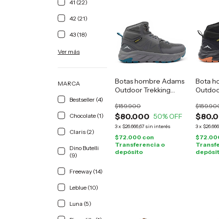
41 (22)
42 (21)
43 (18)
Ver más
Botas hombre Adams
Bota h
MARCA
Outdoor Trekking
Outdoo
grises
negro
Bestseller (4)
$159.900
$159.90
$80.000
$80.
Chocolate (1)
50
% OFF
3
x
$26.666,67
sin interés
3
x
$26.666
Claris (2)
$72.000
con
$72.00
Transferencia o
Transfe
Dino Butelli
depósito
depósi
(9)
Freeway (14)
Leblue (10)
Luna (5)