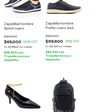
Zapatilla hombre
Zapatillas hombre
Pratto cuero azul
Sprint cuero
$159.900
$159.900
$99.900
38
% OFF
$65.000
59
% OFF
3
x
$33.300
sin interés
3
x
$21.666,67
sin interés
$89.910
con
$58.500
con
Transferencia o
Transferencia o
depósito
depósito