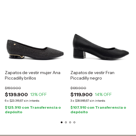
Zapatos de vestir mujer Ana
Zapatos de vestir Fran
Piccadilly brillos
Piccadilly negro
$159.900
$139.900
$139.900
$119.900
13
% OFF
14
% OFF
6
x
$23.316,67
sin interés
3
x
$39.966,67
sin interés
$125.910
con
Transferencia o
$107.910
con
Transferencia o
depósito
depósito