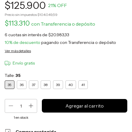
$125.900
21
% OFF
Precio sin impuestos
$104.049,59
$113.310
con
Transferencia o depósito
6
cuotas sin interés de
$20.983,33
10% de descuento
pagando con Transferencia o depósito
Ver más detalles
Envío gratis
Talle:
35
35
36
37
38
39
40
41
1
en stock
Compra protegida