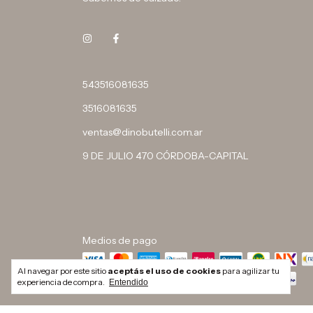
543516081635
3516081635
ventas@dinobutelli.com.ar
9 DE JULIO 470 CÓRDOBA-CAPITAL
Medios de pago
Al navegar por este sitio
aceptás el uso de cookies
para agilizar tu
experiencia de compra.
Entendido