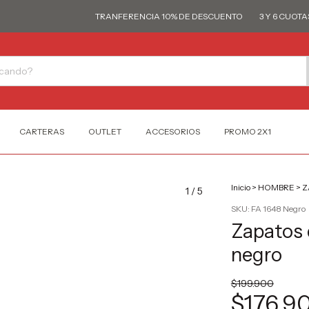
TRANFERENCIA 10% DE DESCUENTO
3 Y 6 CUOTAS SI
CARTERAS
OUTLET
ACCESORIOS
PROMO 2X1
Inicio
>
HOMBRE
>
Z
1
/
5
SKU:
FA 1648 Negro
Zapatos 
negro
$199.900
$176.9