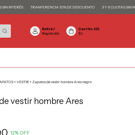
N INTERÉS
TRANFERENCIA 10% DE DESCUENTO
3 Y 6 CUOTAS SIN INTE
Entrá
/
Carrito
(
0
)
Registráte
$0
APATOS
>
VESTIR
>
Zapatos de vestir hombre Ares negro
de vestir hombre Ares
00
12
% OFF