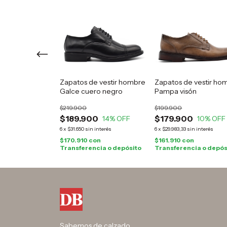
e vestir hombre
Zapatos de vestir hombre
Zapatos de vestir ho
ero marrón
Galce cuero negro
Pampa visón
$219.900
$199.900
0
$189.900
$179.900
14
% OFF
14
% OFF
10
% OFF
interés
6
x
$31.650
sin interés
6
x
$29.983,33
sin interés
on
$170.910
con
$161.910
con
cia o depósito
Transferencia o depósito
Transferencia o depós
Sabemos de calzado.