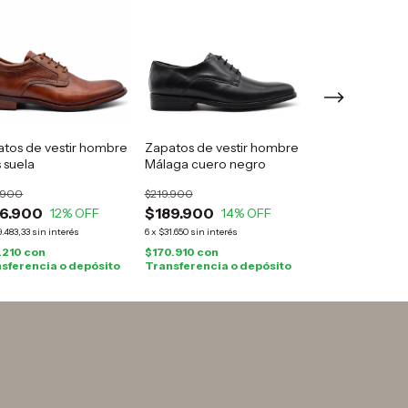
tos de vestir hombre
Zapatos de vestir hombre
Zapatos vestir
 suela
Málaga cuero negro
Sicilia cuero n
.900
$219.900
$219.900
6.900
$189.900
$189.900
12
% OFF
14
% OFF
14
9.483,33
sin interés
6
x
$31.650
sin interés
6
x
$31.650
sin interés
.210
con
$170.910
con
$170.910
con
sferencia o depósito
Transferencia o depósito
Transferencia o