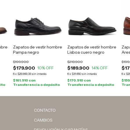
mbre
Zapatos de vestir hombre
Zapatos de vestir hombre
Zapa
Pampa negro
Lisboa cuero negro
Ares
$199.900
$219.900
$199
$179.900
$189.900
$17
10
% OFF
14
% OFF
6
x
$29.983,33
sin interés
6
x
$31.650
sin interés
6
x
$2
$161.910
con
$170.910
con
$159
ito
Transferencia o depósito
Transferencia o depósito
Tran
CONTACTO
CAMBIOS