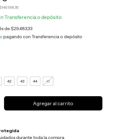
$146.198,35
on
Transferencia o depósito
rés de
$29.483,33
to
pagando con Transferencia o depósito
42
43
44
45
rotegida
uidados durante toda la compra.