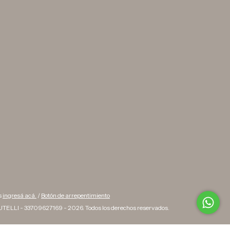
s
ingresá acá.
/
Botón de arrepentimiento
TELLI - 33709627169 - 2026. Todos los derechos reservados.