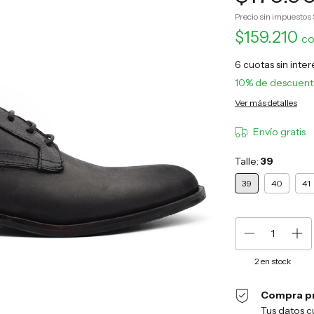
Precio sin impuestos
$159.210
c
6
cuotas sin inte
10% de descuen
Ver más detalles
Envío gratis
Talle:
39
39
40
41
2
en stock
Compra p
Tus datos c