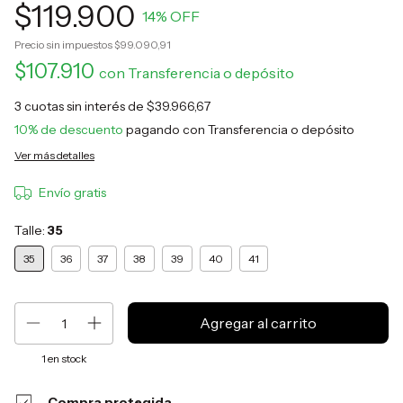
$119.900
14
% OFF
Precio sin impuestos
$99.090,91
$107.910
con
Transferencia o depósito
3
cuotas sin interés de
$39.966,67
10% de descuento
pagando con Transferencia o depósito
Ver más detalles
Envío gratis
Talle:
35
35
36
37
38
39
40
41
1
en stock
Compra protegida