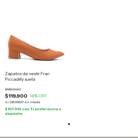
Zapatos de vestir Fran
Piccadilly suela
$139.900
$119.900
14
% OFF
3
x
$39.966,67
sin interés
$107.910
con
Transferencia o
depósito