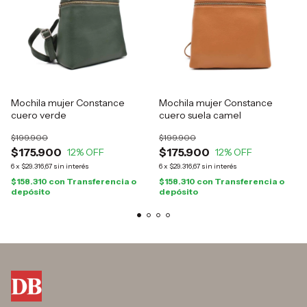
Mochila mujer Constance
Mochila mujer Constance
cuero verde
cuero suela camel
$199.900
$199.900
$175.900
$175.900
12
% OFF
12
% OFF
6
x
$29.316,67
sin interés
6
x
$29.316,67
sin interés
$158.310
con
Transferencia o
$158.310
con
Transferencia o
depósito
depósito