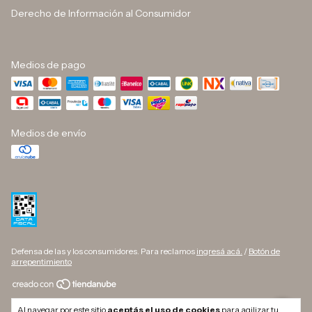
Derecho de Información al Consumidor
Medios de pago
Medios de envío
Defensa de las y los consumidores. Para reclamos
ingresá acá.
/
Botón de
arrepentimiento
Copyright DINO BUTELLI - 33709627169 - 2026. Todos los derechos
Al navegar por este sitio
aceptás el uso de cookies
para agilizar tu
reservados.