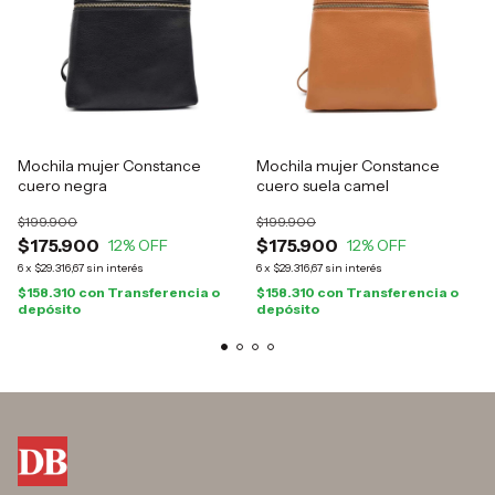
Mochila mujer Constance
Mochila mujer Constance
cuero negra
cuero suela camel
$199.900
$199.900
$175.900
$175.900
12
% OFF
12
% OFF
6
x
$29.316,67
sin interés
6
x
$29.316,67
sin interés
$158.310
con
Transferencia o
$158.310
con
Transferencia o
depósito
depósito