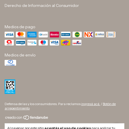
Derecho de Información al Consumidor
Medios de pago
Medios de envío
Defensa de las y los consumidores. Para reclamos
ingresá acá.
/
Botón de
arrepentimiento
Copyright DINO BUTELLI - 33709627169 - 2026. Todos los derechos
Al navegar por este sitio
aceptás el uso de cookies
para agilizar tu
reservados.