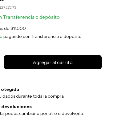
$27.272,73
n
Transferencia o depósito
rés de
$11.000
to
pagando con Transferencia o depósito
rotegida
uidados durante toda la compra.
 devoluciones
sta, podés cambiarlo por otro o devolverlo.