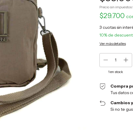
Precio sin impuestos
$29.700
co
3
cuotas sin inte
10% de descuen
Ver más detalles
1
en stock
Compra p
Tus datos c
Cambios y
Si no te gu