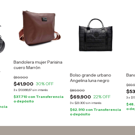
Bandolera mujer Parisina
cuero Marrón
y
Bolso grande urbano
Band
$59.900
Angelina luna negro
$41.900
30
% OFF
$69.
$89.900
3
x
$13.966,67
sin interés
$5
$69.900
22
% OFF
$37.710
con
Transferencia
3
x
$17
o depósito
3
x
$23.300
sin interés
$48
ncia
o de
$62.910
con
Transferencia
o depósito