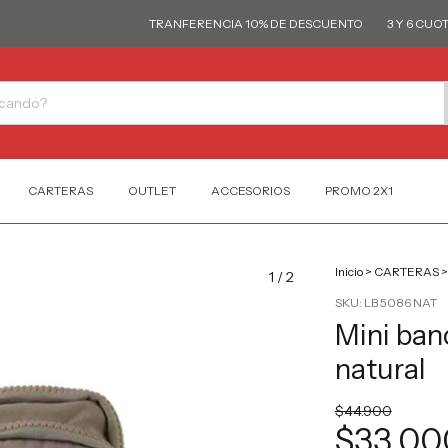
TRANFERENCIA 10% DE DESCUENTO
3 Y 6 CUOTAS S
CARTERAS
OUTLET
ACCESORIOS
PROMO 2X1
Inicio
>
CARTERAS
>
1
/
2
SKU:
LB 5086 NAT
Mini ban
natural
$44.900
$33.00