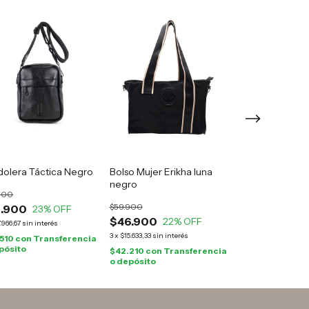
Bandolera Cros
olera Táctica Negro
Bolso Mujer Erikha luna
Leblu mujer
negro
900
$89.900
$59.900
3.900
23
% OFF
$72.900
19
%
$46.900
22
% OFF
.966,67
sin interés
3
x
$24.300
sin interé
3
x
$15.633,33
sin interés
.510
con
Transferencia
$65.610
con
Tra
pósito
$42.210
con
Transferencia
o depósito
o depósito