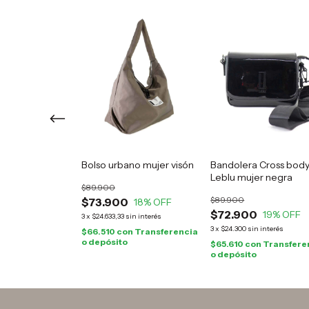
Bolso urbano mujer visón
Bandolera Cross bod
 urbano Vicky
Leblu mujer negra
o
$89.900
$89.900
$73.900
18
% OFF
$72.900
19
% OFF
3
x
$24.633,33
sin interés
15
% OFF
3
x
$24.300
sin interés
$66.510
con
Transferencia
in interés
o depósito
$65.610
con
Transfere
n
Transferencia
o depósito