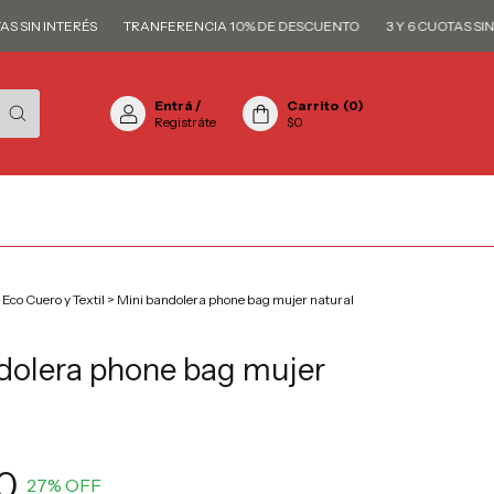
IN INTERÉS
TRANFERENCIA 10% DE DESCUENTO
3 Y 6 CUOTAS SIN INT
Entrá
/
Carrito
(
0
)
Registráte
$0
Eco Cuero y Textil
>
Mini bandolera phone bag mujer natural
dolera phone bag mujer
0
27
% OFF