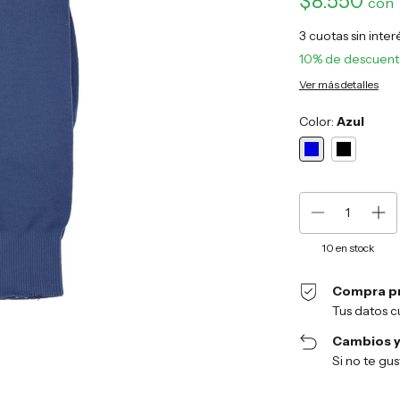
$8.550
con
3
cuotas sin inte
10% de descuen
Ver más detalles
Color:
Azul
10
en stock
Compra p
Tus datos c
Cambios y
Si no te gu