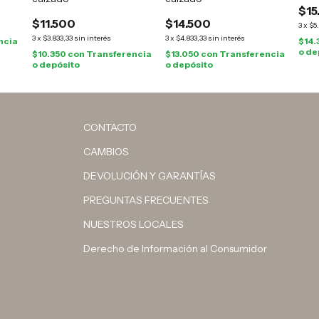
$15
$11.500
$14.500
3
x
$5
3
x
$3.833,33
sin interés
3
x
$4.833,33
sin interés
ncia
$14.
o de
$10.350
con
Transferencia
$13.050
con
Transferencia
o depósito
o depósito
CONTACTO
CAMBIOS
DEVOLUCIÓN Y GARANTÍAS
PREGUNTAS FRECUENTES
NUESTROS LOCALES
Derecho de Información al Consumidor