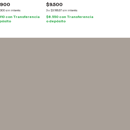
.900
$9.500
.300
sin interés
3
x
$3.166,67
sin interés
310
con
Transferencia
$8.550
con
Transferencia
pósito
o depósito