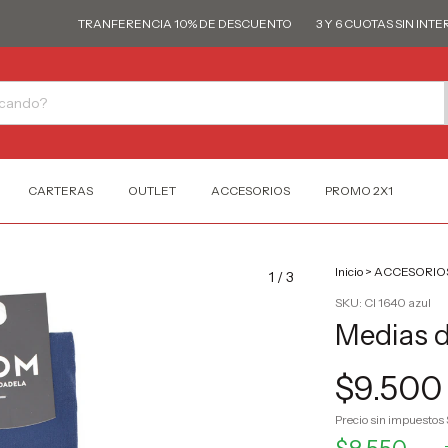
TRANFERENCIA 10% DE DESCUENTO
3 Y 6 CUOTAS SIN INTERÉS
CARTERAS
OUTLET
ACCESORIOS
PROMO 2X1
Inicio
>
ACCESORIO
1
/
3
SKU:
CI 1640 azul
Medias d
$9.500
Precio sin impuestos