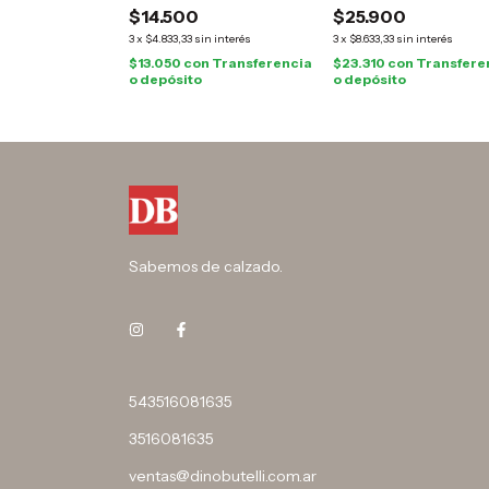
$14.500
$25.900
3
x
$4.833,33
sin interés
3
x
$8.633,33
sin interés
$13.050
con
Transferencia
$23.310
con
Transfere
o depósito
o depósito
Sabemos de calzado.
543516081635
3516081635
ventas@dinobutelli.com.ar