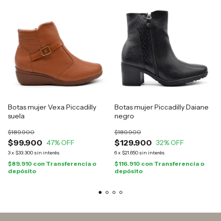
Botas mujer Vexa Piccadilly
Botas mujer Piccadilly Daiane
suela
negro
$189.900
$189.900
$99.900
$129.900
47
% OFF
32
% OFF
3
x
$33.300
sin interés
6
x
$21.650
sin interés
$89.910
con
Transferencia o
$116.910
con
Transferencia o
depósito
depósito