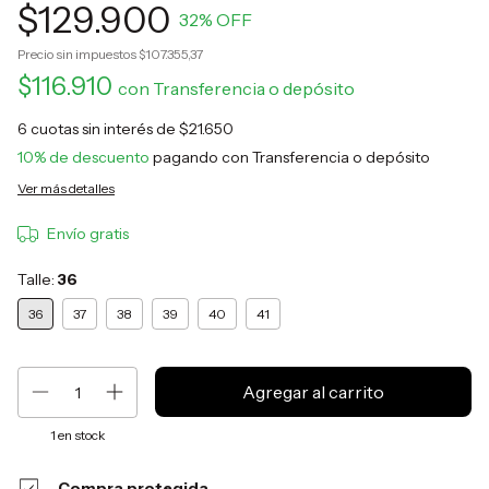
$129.900
32
% OFF
Precio sin impuestos
$107.355,37
$116.910
con
Transferencia o depósito
6
cuotas sin interés de
$21.650
10% de descuento
pagando con Transferencia o depósito
Ver más detalles
Envío gratis
Talle:
36
36
37
38
39
40
41
1
en stock
Compra protegida