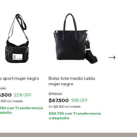
o sport mujer negro
Bolso tote medio Leblu
Bolso tote muj
mujer negro
negro
900
$77.900
$45.000
.500
22
% OFF
$67.500
$36.500
13
% OFF
19
%
5.500
sin interés
3
x
$22.500
sin interés
3
x
$12.166,67
sin inte
.850
con
Transferencia
pósito
$60.750
con
Transferencia
$32.850
con
Tra
o depósito
o depósito