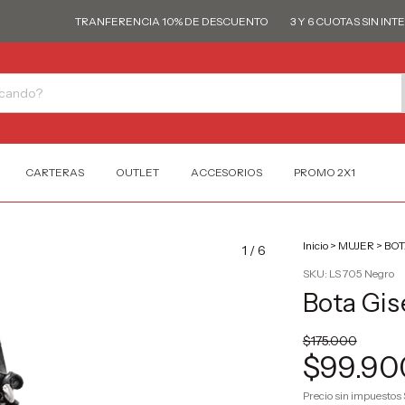
TRANFERENCIA 10% DE DESCUENTO
3 Y 6 CUOTAS SIN INTERÉS
CARTERAS
OUTLET
ACCESORIOS
PROMO 2X1
Inicio
>
MUJER
>
BOT
1
/
6
SKU:
LS 705 Negro
Bota Gis
$175.000
$99.90
Precio sin impuestos