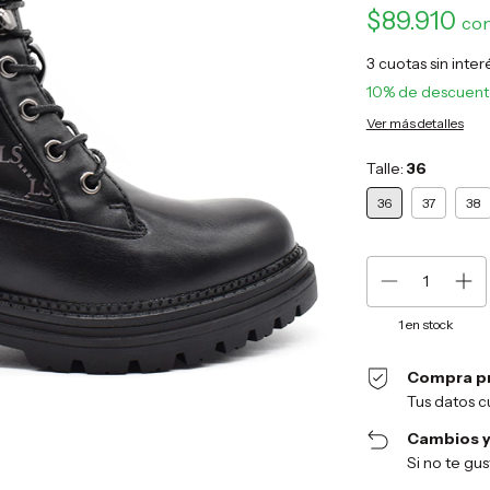
$89.910
co
3
cuotas sin inte
10% de descuen
Ver más detalles
Talle:
36
36
37
38
1
en stock
Compra p
Tus datos c
Cambios y
Si no te gu