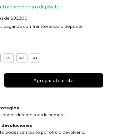
n
Transferencia o depósito
rés de
$33.300
to
pagando con Transferencia o depósito
39
40
41
rotegida
uidados durante toda la compra.
 devoluciones
sta, podés cambiarlo por otro o devolverlo.