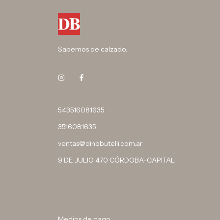
Sabemos de calzado.
543516081635
3516081635
ventas@dinobutelli.com.ar
9 DE JULIO 470 CÓRDOBA-CAPITAL
Medios de pago