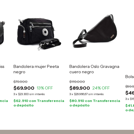
iss
Bandolera mujer Peeta
Bandolera Oslo Gravagna
negro
cuero negro
Bols
$79.900
$119.000
$59.
$69.900
$89.900
13
% OFF
24
% OFF
$46
3
x
$23.300
sin interés
3
x
$29.966,67
sin interés
3
x
$1
ncia
$62.910
con
Transferencia
$80.910
con
Transferencia
o depósito
o depósito
$41
o de