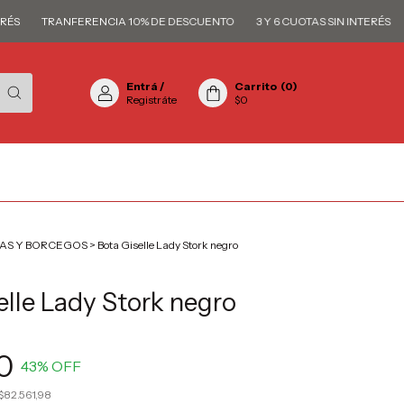
TRANFERENCIA 10% DE DESCUENTO
3 Y 6 CUOTAS SIN INTERÉS
TR
Entrá
/
Carrito
(
0
)
Registráte
$0
AS Y BORCEGOS
>
Bota Giselle Lady Stork negro
elle Lady Stork negro
0
43
% OFF
$82.561,98