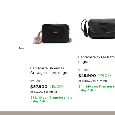
Bandolera mujer Katn
negra
 urbano Vivi
Bandolera Bahamas
$59.900
o
Gravagna cuero negro
$49.900
17
% OFF
$110.900
3
x
$16.633,33
sin interés
0
$87.900
19
% OFF
21
% OFF
$44.910
con
Transfere
o depósito
in interés
3
x
$29.300
sin interés
n
Transferencia
$79.110
con
Transferencia
o depósito