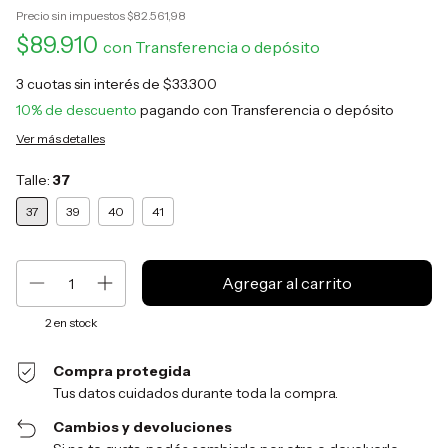
Precio sin impuestos
$82.561,98
$89.910
con
Transferencia o depósito
3
cuotas sin interés de
$33.300
10% de descuento
pagando con Transferencia o depósito
Ver más detalles
Talle:
37
37
39
40
41
2
en stock
Compra protegida
Tus datos cuidados durante toda la compra.
Cambios y devoluciones