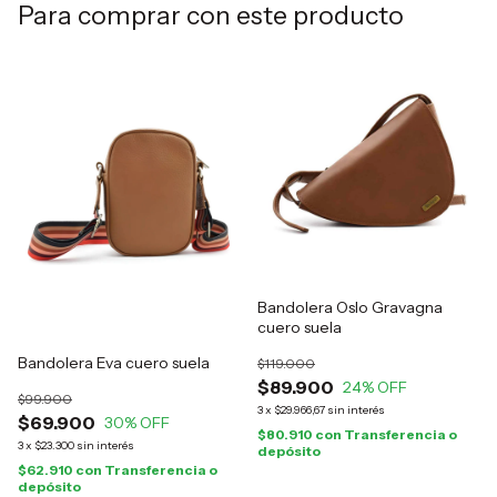
Para comprar con este producto
Bandolera Oslo Gravagna
cuero suela
Bandolera Eva cuero suela
$119.000
$89.900
24
% OFF
$99.900
3
x
$29.966,67
sin interés
$69.900
30
% OFF
$80.910
con
Transferencia o
3
x
$23.300
sin interés
depósito
$62.910
con
Transferencia o
depósito