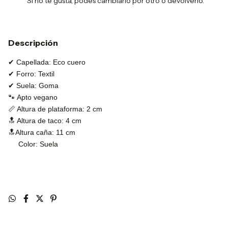
Si no te gusta, podés cambiarlo por otro o devolverlo.
Descripción
✔ Capellada: Eco cuero
✔ Forro: Textil
✔ Suela: Goma
🐾 Apto vegano
📏 Altura de plataforma: 2 cm
🔝 Altura de taco: 4 cm
🔝Altura caña: 11 cm
Color: Suela