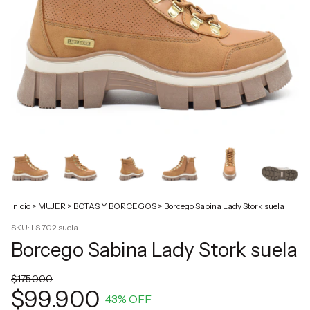
Inicio
>
MUJER
>
BOTAS Y BORCEGOS
>
Borcego Sabina Lady Stork suela
SKU:
LS 702 suela
Borcego Sabina Lady Stork suela
$175.000
$99.900
43
% OFF