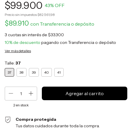
$99.900
43
% OFF
Precio sin impuestos
$82.561,98
$89.910
con
Transferencia o depósito
3
cuotas sin interés de
$33.300
10% de descuento
pagando con Transferencia o depósito
Ver más detalles
Talle:
37
37
38
39
40
41
2
en stock
Compra protegida
Tus datos cuidados durante toda la compra.