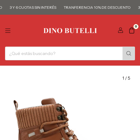
3 Y 6 CUOTAS SIN INTERÉS
TRANFERENCIA 10% DE DESCUENTO
3 
0
1
/
5