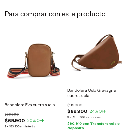
Para comprar con este producto
Bandolera Oslo Gravagna
cuero suela
Bandolera Eva cuero suela
$119.000
$89.900
24
% OFF
$99.900
3
x
$29.966,67
sin interés
$69.900
30
% OFF
$80.910
con
Transferencia o
3
x
$23.300
sin interés
depósito