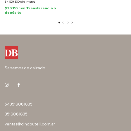
3
x
$29.300
sin interés
$79.110
con
Transferencia o
depósito
Sabemos de calzado.
543516081635
3516081635
ventas@dinobutelli.com.ar