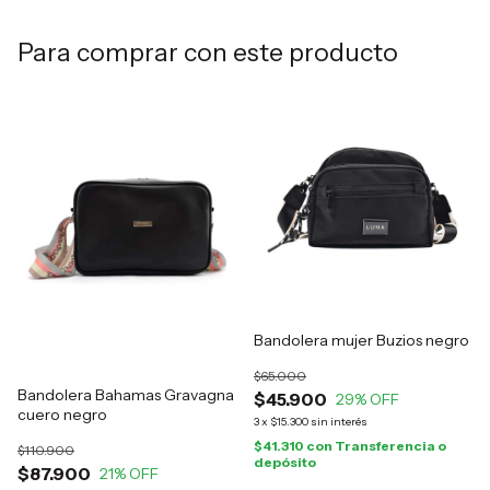
Para comprar con este producto
Bandolera mujer Buzios negro
$65.000
Bandolera Bahamas Gravagna
$45.900
29
% OFF
cuero negro
3
x
$15.300
sin interés
$41.310
con
Transferencia o
$110.900
depósito
$87.900
21
% OFF