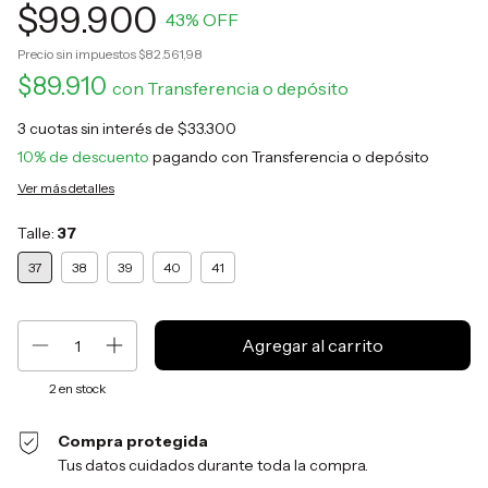
$99.900
43
% OFF
Precio sin impuestos
$82.561,98
$89.910
con
Transferencia o depósito
3
cuotas sin interés de
$33.300
10% de descuento
pagando con Transferencia o depósito
Ver más detalles
Talle:
37
37
38
39
40
41
2
en stock
Compra protegida
Tus datos cuidados durante toda la compra.