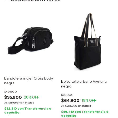
Bandolera mujer Cross body
Bolso tote urbano Vivi luna
negra
negro
$49.900
$79.900
$35.900
28
% OFF
$64.900
19
% OFF
3
x
$11.966,67
sin interés
3
x
$21.633,33
sin interés
$32.310
con
Transferencia o
$58.410
con
Transferencia o
depósito
depósito