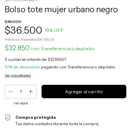
Bolso tote mujer urbano negro
$45.000
$36.500
19
% OFF
Precio sin impuestos
$30.165,29
$32.850
con
Transferencia o depósito
3
cuotas sin interés de
$12.166,67
10% de descuento
pagando con Transferencia o depósito
Ver más detalles
1
en stock
Compra protegida
Tus datos cuidados durante toda la compra.