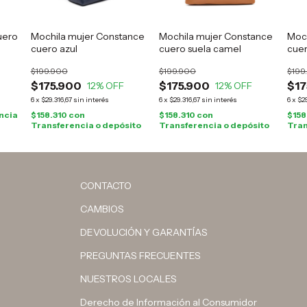
uero
Mochila mujer Constance
Mochila mujer Constance
Moc
cuero azul
cuero suela camel
cue
$199.900
$199.900
$199
$175.900
$175.900
$17
12
% OFF
12
% OFF
6
x
$29.316,67
sin interés
6
x
$29.316,67
sin interés
6
x
$29
ncia
$158.310
con
$158.310
con
$158
Transferencia o depósito
Transferencia o depósito
Tran
CONTACTO
CAMBIOS
DEVOLUCIÓN Y GARANTÍAS
PREGUNTAS FRECUENTES
NUESTROS LOCALES
Derecho de Información al Consumidor