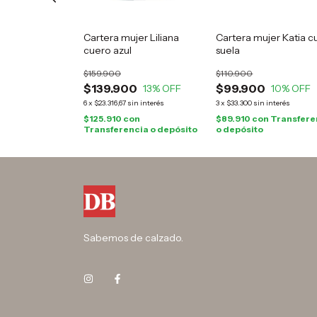
 mujer
Cartera mujer Liliana
Cartera mujer Katia c
uero platino
cuero azul
suela
$159.900
$110.900
0
$139.900
$99.900
15
% OFF
13
% OFF
10
% OFF
in interés
6
x
$23.316,67
sin interés
3
x
$33.300
sin interés
on
$125.910
con
$89.910
con
Transfere
cia o depósito
Transferencia o depósito
o depósito
Sabemos de calzado.