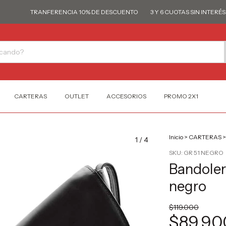
TRANFERENCIA 10% DE DESCUENTO
3 Y 6 CUOTAS SIN INTERÉS
CARTERAS
OUTLET
ACCESORIOS
PROMO 2X1
Inicio
>
CARTERAS
>
1
/
4
SKU:
GR 51 NEGRO
Bandoler
negro
$119.000
$89.90