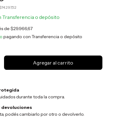
$74.297,52
n
Transferencia o depósito
rés de
$29.966,67
to
pagando con Transferencia o depósito
rotegida
uidados durante toda la compra.
 devoluciones
sta, podés cambiarlo por otro o devolverlo.