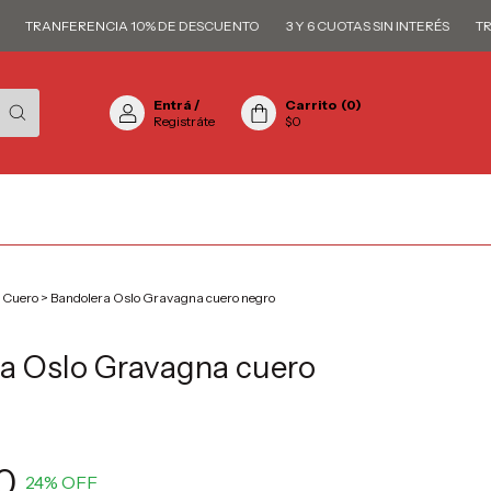
TRANFERENCIA 10% DE DESCUENTO
3 Y 6 CUOTAS SIN INTERÉS
TRANF
Entrá
/
Carrito
(
0
)
Registráte
$0
Cuero
>
Bandolera Oslo Gravagna cuero negro
a Oslo Gravagna cuero
0
24
% OFF