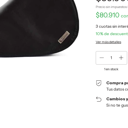
Precio sin impuestos
$80.910
co
3
cuotas sin inte
10% de descuen
Ver más detalles
1
en stock
Compra p
Tus datos c
Cambios y
Si no te gu