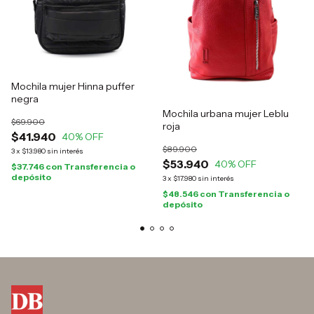
Mochila mujer Hinna puffer
negra
Mochila urbana mujer Leblu
$69.900
roja
$41.940
40
% OFF
$89.900
3
x
$13.980
sin interés
$53.940
40
% OFF
$37.746
con
Transferencia o
depósito
3
x
$17.980
sin interés
$48.546
con
Transferencia o
depósito