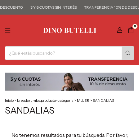
 DESCUENTO
3 Y 6 CUOTAS SIN INTERÉS
TRANFERENCIA 10% DE DESC
0
Inicio
>
breadcrumbs.producto-categoria
>
MUJER
>
SANDALIAS
SANDALIAS
No tenemos resultados para tu búsqueda. Por favor,