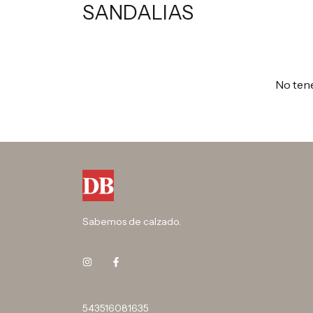
SANDALIAS
No tene
Sabemos de calzado.
543516081635