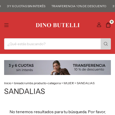
3 Y 6 CUOTAS SIN INTERÉS
TRANFERENCIA 10% DE DESCUENTO
3 
0
Inicio
>
breadcrumbs.producto-categoria
>
MUJER
>
SANDALIAS
SANDALIAS
No tenemos resultados para tu búsqueda. Por favor,