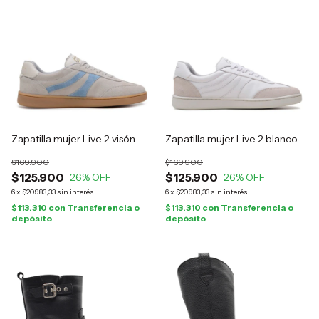
Zapatilla mujer Live 2 visón
Zapatilla mujer Live 2 blanco
$169.900
$169.900
$125.900
$125.900
26
% OFF
26
% OFF
6
x
$20.983,33
sin interés
6
x
$20.983,33
sin interés
$113.310
con
Transferencia o
$113.310
con
Transferencia o
depósito
depósito