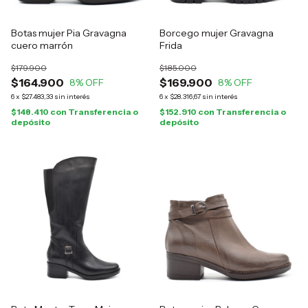
Botas mujer Pia Gravagna
Borcego mujer Gravagna
cuero marrón
Frida
$179.900
$185.000
$164.900
$169.900
8
% OFF
8
% OFF
6
x
$27.483,33
sin interés
6
x
$28.316,67
sin interés
$148.410
con
Transferencia o
$152.910
con
Transferencia o
depósito
depósito