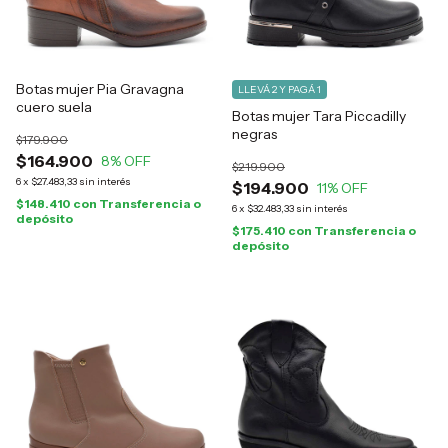
Botas mujer Pia Gravagna
LLEVÁ 2 Y PAGÁ 1
cuero suela
Botas mujer Tara Piccadilly
negras
$179.900
$164.900
8
% OFF
$219.900
6
x
$27.483,33
sin interés
$194.900
11
% OFF
$148.410
con
Transferencia o
6
x
$32.483,33
sin interés
depósito
$175.410
con
Transferencia o
depósito