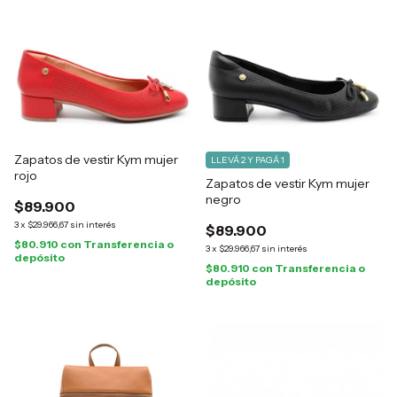
Zapatos de vestir Kym mujer
LLEVÁ 2 Y PAGÁ 1
rojo
Zapatos de vestir Kym mujer
negro
$89.900
3
x
$29.966,67
sin interés
$89.900
$80.910
con
Transferencia o
3
x
$29.966,67
sin interés
depósito
$80.910
con
Transferencia o
depósito