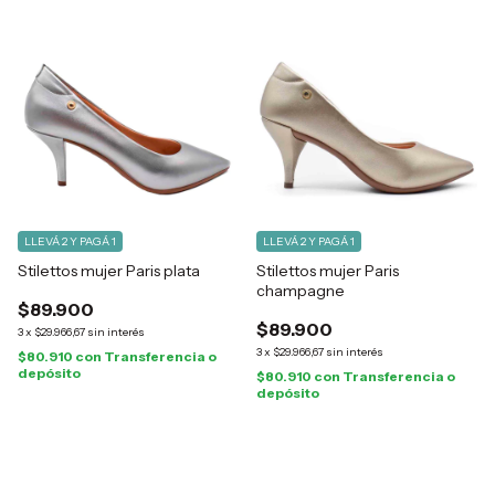
LLEVÁ 2 Y PAGÁ 1
LLEVÁ 2 Y PAGÁ 1
Stilettos mujer Paris plata
Stilettos mujer Paris
champagne
$89.900
$89.900
3
x
$29.966,67
sin interés
3
x
$29.966,67
sin interés
$80.910
con
Transferencia o
depósito
$80.910
con
Transferencia o
depósito