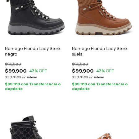
Borcego Florida Lady Stork
Borcego Florida Lady Stork
negro
suela
$175.000
$175.000
$99.900
$99.900
43
% OFF
43
% OFF
3
x
$33.300
sin interés
3
x
$33.300
sin interés
$89.910
con
Transferencia o
$89.910
con
Transferencia o
depósito
depósito