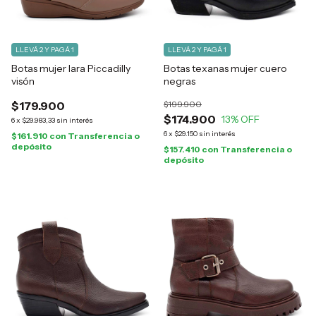
LLEVÁ 2 Y PAGÁ 1
LLEVÁ 2 Y PAGÁ 1
Botas mujer Iara Piccadilly
Botas texanas mujer cuero
visón
negras
$179.900
$199.900
$174.900
13
% OFF
6
x
$29.983,33
sin interés
6
x
$29.150
sin interés
$161.910
con
Transferencia o
depósito
$157.410
con
Transferencia o
depósito