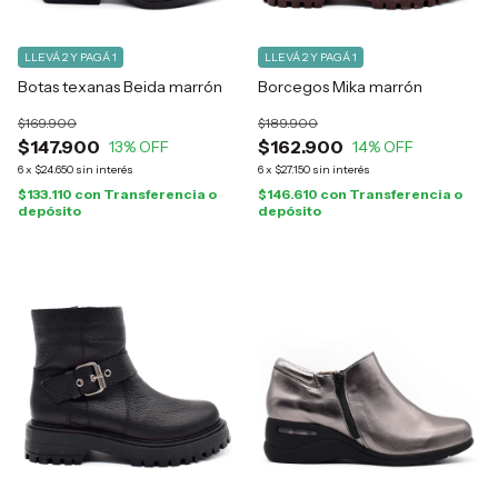
LLEVÁ 2 Y PAGÁ 1
LLEVÁ 2 Y PAGÁ 1
Botas texanas Beida marrón
Borcegos Mika marrón
$169.900
$189.900
$147.900
$162.900
13
% OFF
14
% OFF
6
x
$24.650
sin interés
6
x
$27.150
sin interés
$133.110
con
Transferencia o
$146.610
con
Transferencia o
depósito
depósito