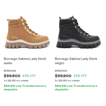
Borcego Sabina Lady Stork
Borcego Sabina Lady Stork
suela
negro
$175.000
$175.000
$99.900
$99.900
43
% OFF
43
% OFF
3
x
$33.300
sin interés
3
x
$33.300
sin interés
$89.910
con
Transferencia o
$89.910
con
Transferencia o
depósito
depósito