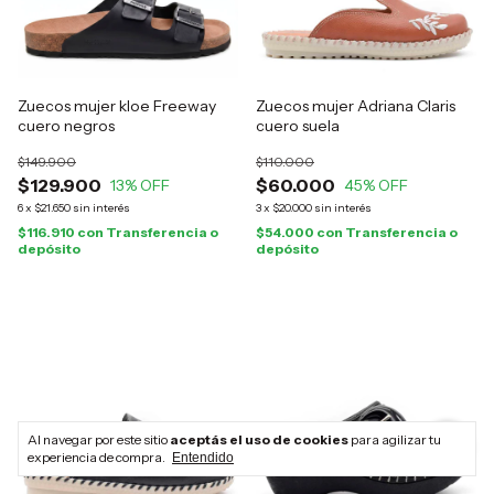
Zuecos mujer kloe Freeway
Zuecos mujer Adriana Claris
cuero negros
cuero suela
$149.900
$110.000
$129.900
$60.000
13
% OFF
45
% OFF
6
x
$21.650
sin interés
3
x
$20.000
sin interés
$116.910
con
Transferencia o
$54.000
con
Transferencia o
depósito
depósito
Al navegar por este sitio
aceptás el uso de cookies
para agilizar tu
experiencia de compra.
Entendido