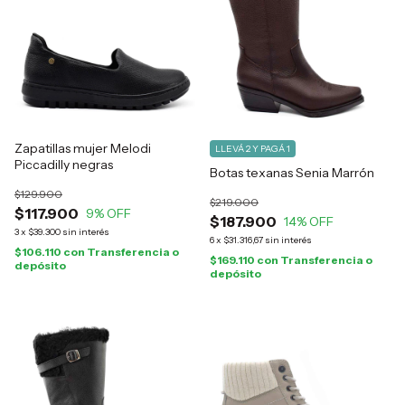
Zapatillas mujer Melodi
LLEVÁ 2 Y PAGÁ 1
Piccadilly negras
Botas texanas Senia Marrón
$129.900
$219.000
$117.900
9
% OFF
$187.900
14
% OFF
3
x
$39.300
sin interés
6
x
$31.316,67
sin interés
$106.110
con
Transferencia o
$169.110
con
Transferencia o
depósito
depósito