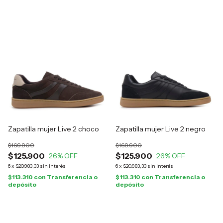
Zapatilla mujer Live 2 choco
Zapatilla mujer Live 2 negro
$169.900
$169.900
$125.900
$125.900
26
% OFF
26
% OFF
6
x
$20.983,33
sin interés
6
x
$20.983,33
sin interés
$113.310
con
Transferencia o
$113.310
con
Transferencia o
depósito
depósito