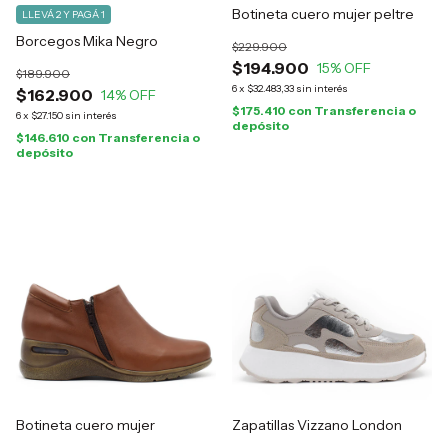
Botineta cuero mujer peltre
LLEVÁ 2 Y PAGÁ 1
Borcegos Mika Negro
$229.900
$194.900
15
% OFF
$189.900
6
x
$32.483,33
sin interés
$162.900
14
% OFF
$175.410
con
Transferencia o
6
x
$27.150
sin interés
depósito
$146.610
con
Transferencia o
depósito
Botineta cuero mujer
Zapatillas Vizzano London