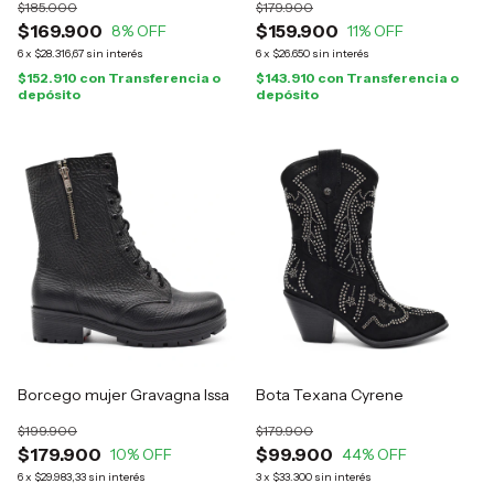
$185.000
$179.900
$169.900
$159.900
8
% OFF
11
% OFF
6
x
$28.316,67
sin interés
6
x
$26.650
sin interés
$152.910
con
Transferencia o
$143.910
con
Transferencia o
depósito
depósito
Borcego mujer Gravagna Issa
Bota Texana Cyrene
$199.900
$179.900
$179.900
$99.900
10
% OFF
44
% OFF
6
x
$29.983,33
sin interés
3
x
$33.300
sin interés