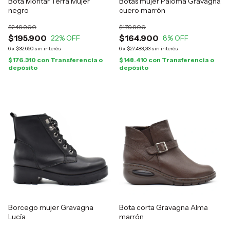
Bota Montar Terra Mujer
Botas mujer Paloma Gravagna
negro
cuero marrón
$249.900
$179.900
$195.900
$164.900
22
% OFF
8
% OFF
6
x
$32.650
sin interés
6
x
$27.483,33
sin interés
$176.310
con
Transferencia o
$148.410
con
Transferencia o
depósito
depósito
Borcego mujer Gravagna
Bota corta Gravagna Alma
Lucía
marrón