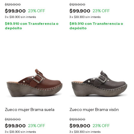
$129.900
$129.900
$99.900
$99.900
23
% OFF
23
% OFF
3
x
$33.300
sin interés
3
x
$33.300
sin interés
$89.910
con
Transferencia o
$89.910
con
Transferencia o
depósito
depósito
Zueco mujer Brama suela
Zueco mujer Brama visón
$129.900
$129.900
$99.900
$99.900
23
% OFF
23
% OFF
3
x
$33.300
sin interés
3
x
$33.300
sin interés