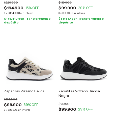
$229.900
$139.900
$194.900
$99.900
15
% OFF
29
% OFF
6
x
$32.483,33
sin interés
3
x
$33.300
sin interés
$175.410
con
Transferencia o
$89.910
con
Transferencia o
depósito
depósito
Zapatillas Vizzano Pelica
Zapatillas Vizzano Bianca
Negro
$165.000
$139.900
$99.900
39
% OFF
$99.900
29
% OFF
3
x
$33.300
sin interés