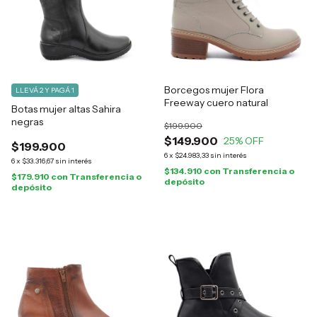
Borcegos mujer Flora
LLEVÁ 2 Y PAGÁ 1
Freeway cuero natural
Botas mujer altas Sahira
negras
$199.900
$149.900
25
% OFF
$199.900
6
x
$24.983,33
sin interés
6
x
$33.316,67
sin interés
$134.910
con
Transferencia o
$179.910
con
Transferencia o
depósito
depósito