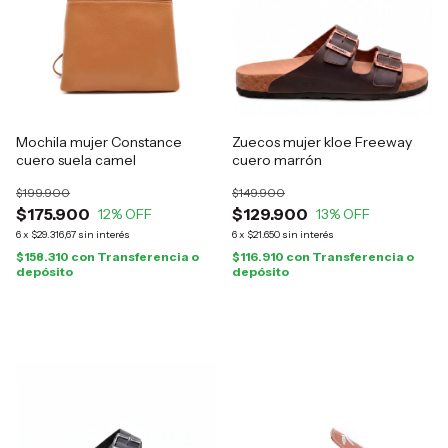
Mochila mujer Constance
Zuecos mujer kloe Freeway
cuero suela camel
cuero marrón
$199.900
$149.900
$175.900
$129.900
12
% OFF
13
% OFF
6
x
$29.316,67
sin interés
6
x
$21.650
sin interés
$158.310
con
Transferencia o
$116.910
con
Transferencia o
depósito
depósito