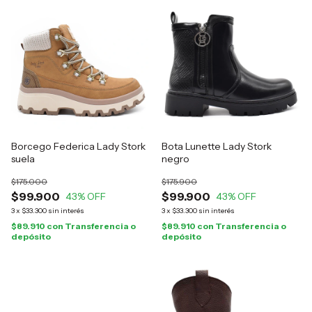
Borcego Federica Lady Stork
Bota Lunette Lady Stork
suela
negro
$175.000
$175.900
$99.900
$99.900
43
% OFF
43
% OFF
3
x
$33.300
sin interés
3
x
$33.300
sin interés
$89.910
con
Transferencia o
$89.910
con
Transferencia o
depósito
depósito