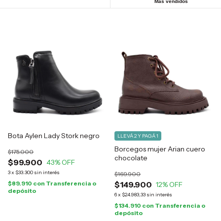
Más vendidos
Bota Aylen Lady Stork negro
LLEVÁ 2 Y PAGÁ 1
Borcegos mujer Arian cuero
$175.000
chocolate
$99.900
43
% OFF
3
x
$33.300
sin interés
$169.900
$89.910
con
Transferencia o
$149.900
12
% OFF
depósito
6
x
$24.983,33
sin interés
$134.910
con
Transferencia o
depósito