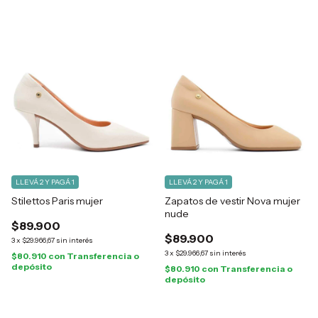
LLEVÁ 2 Y PAGÁ 1
LLEVÁ 2 Y PAGÁ 1
Stilettos Paris mujer
Zapatos de vestir Nova mujer
nude
$89.900
$89.900
3
x
$29.966,67
sin interés
3
x
$29.966,67
sin interés
$80.910
con
Transferencia o
depósito
$80.910
con
Transferencia o
depósito