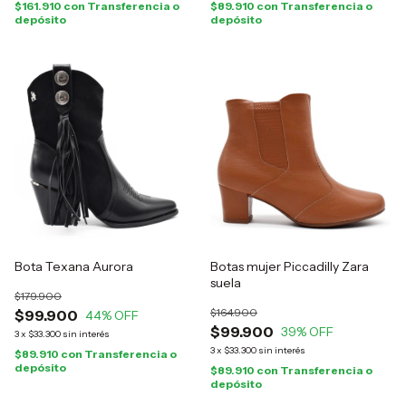
$161.910
con
Transferencia o
$89.910
con
Transferencia o
depósito
depósito
Bota Texana Aurora
Botas mujer Piccadilly Zara
suela
$179.900
$164.900
$99.900
44
% OFF
$99.900
39
% OFF
3
x
$33.300
sin interés
3
x
$33.300
sin interés
$89.910
con
Transferencia o
depósito
$89.910
con
Transferencia o
depósito