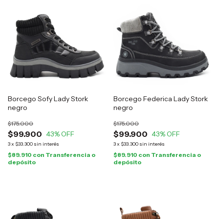
Borcego Sofy Lady Stork
Borcego Federica Lady Stork
negro
negro
$175.000
$175.000
$99.900
$99.900
43
% OFF
43
% OFF
3
x
$33.300
sin interés
3
x
$33.300
sin interés
$89.910
con
Transferencia o
$89.910
con
Transferencia o
depósito
depósito