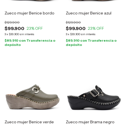
Zueco mujer Benice bordo
Zueco mujer Benice azul
$129.900
$129.900
$99.900
$99.900
23
% OFF
23
% OFF
3
x
$33.300
sin interés
3
x
$33.300
sin interés
$89.910
con
Transferencia o
$89.910
con
Transferencia o
depósito
depósito
Zueco mujer Benice verde
Zueco mujer Brama negro