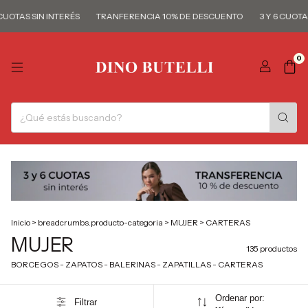
 INTERÉS
TRANFERENCIA 10% DE DESCUENTO
3 Y 6 CUOTAS SIN INTER
0
Inicio
>
breadcrumbs.producto-categoria
>
MUJER
>
CARTERAS
MUJER
135 productos
BORCEGOS - ZAPATOS - BALERINAS - ZAPATILLAS - CARTERAS
Ordenar por:
Filtrar