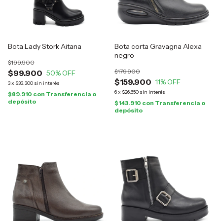
Bota Lady Stork Aitana
Bota corta Gravagna Alexa
negro
$199.900
$179.900
$99.900
50
% OFF
$159.900
11
% OFF
3
x
$33.300
sin interés
6
x
$26.650
sin interés
$89.910
con
Transferencia o
depósito
$143.910
con
Transferencia o
depósito