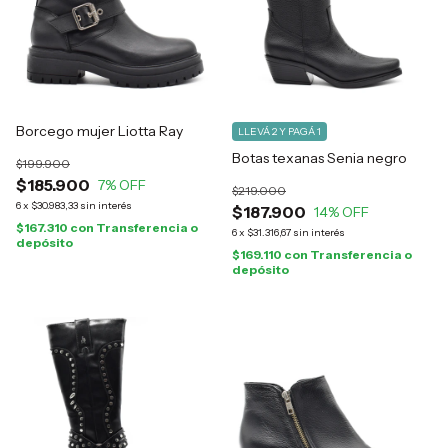
Borcego mujer Liotta Ray
LLEVÁ 2 Y PAGÁ 1
Botas texanas Senia negro
$199.900
$185.900
7
% OFF
$219.000
6
x
$30.983,33
sin interés
$187.900
14
% OFF
$167.310
con
Transferencia o
6
x
$31.316,67
sin interés
depósito
$169.110
con
Transferencia o
depósito