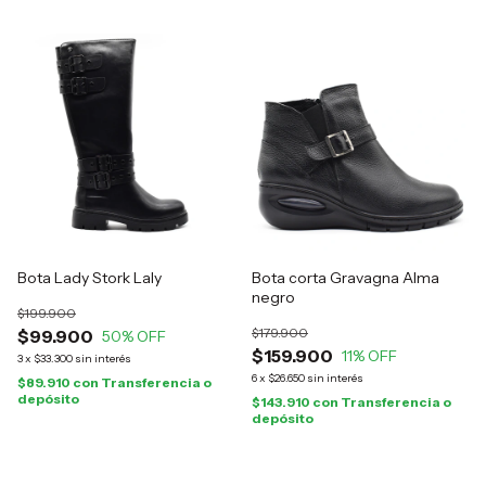
Bota Lady Stork Laly
Bota corta Gravagna Alma
negro
$199.900
$179.900
$99.900
50
% OFF
$159.900
11
% OFF
3
x
$33.300
sin interés
6
x
$26.650
sin interés
$89.910
con
Transferencia o
depósito
$143.910
con
Transferencia o
depósito