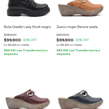
Bota Giselle Lady Stork negro
Zueco mujer Benice suela
$175.000
$129.900
$99.900
$99.900
43
% OFF
23
% OFF
3
x
$33.300
sin interés
3
x
$33.300
sin interés
$89.910
con
Transferencia o
$89.910
con
Transferencia o
depósito
depósito